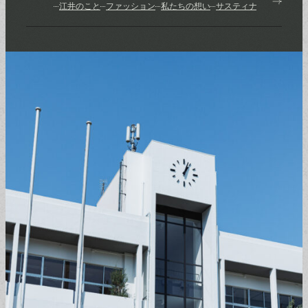
江井のこと
ファッション
私たちの想い
サスティナブル
ものづ