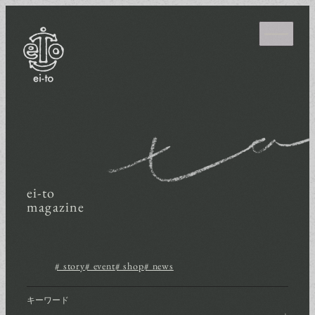
ei-to
magazine
# story
# event
# shop
# news
キーワード